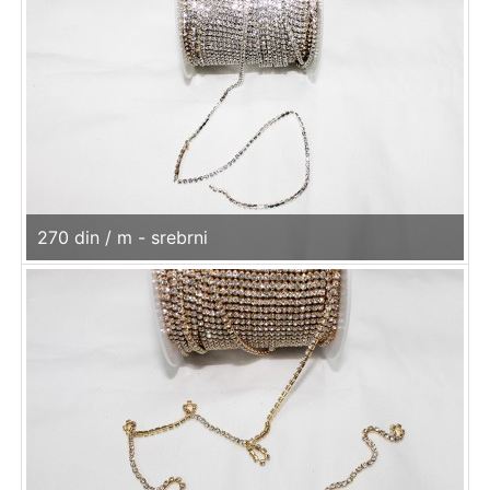
270 din / m - srebrni