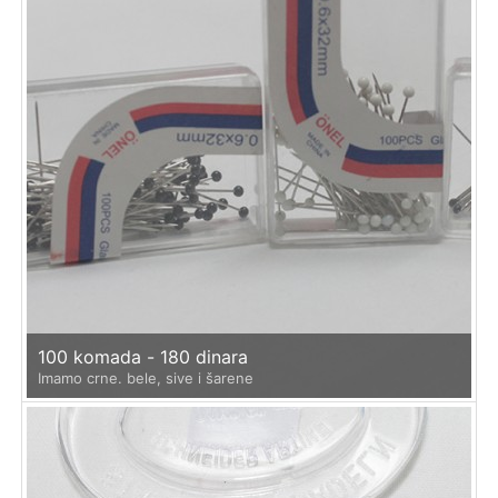
100 komada - 180 dinara
Imamo crne. bele, sive i šarene