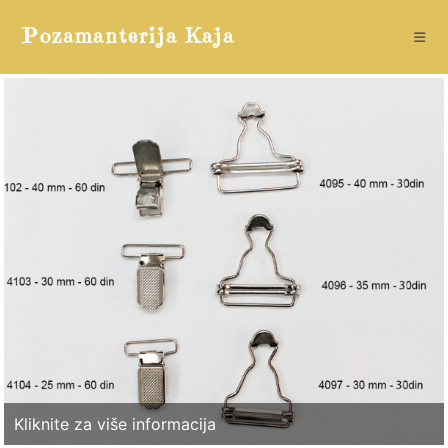
Skip
Pozamanterija Kaja
to
content
Kliknite za više informacija