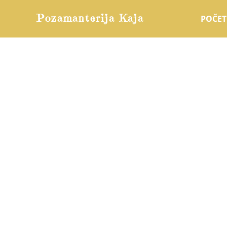
Skip
Pozamanterija Kaja
POČE
to
content