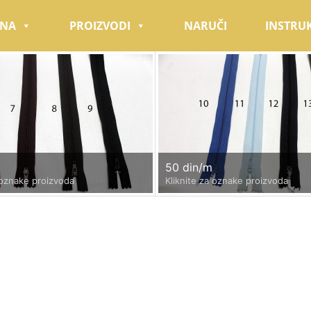
TNA
PROIZVODI
NARUČI
INSTRUK
50 din/m
 oznake proizvoda
Kliknite za oznake proizvoda