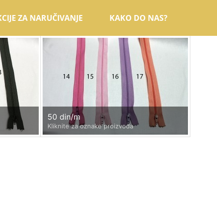
CIJE ZA NARUČIVANJE
KAKO DO NAS?
50 din/m
Kliknite za oznake proizvoda