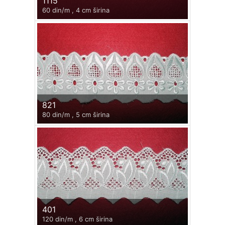
1115
60 din/m , 4 cm širina
821
80 din/m , 5 cm širina
401
120 din/m , 6 cm širina